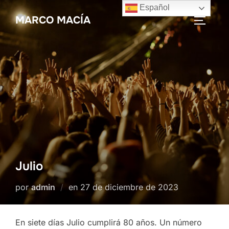
Saltar
Español
MARCO MACÍA
al
ALTERN
contenido
Julio
Publicado
por
admin
en
27 de diciembre de 2023
el
En siete días Julio cumplirá 80 años. Un número