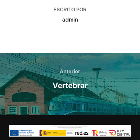
ESCRITO POR
admin
Navegación
de
Anterior
Anterior
entradas
Vertebrar